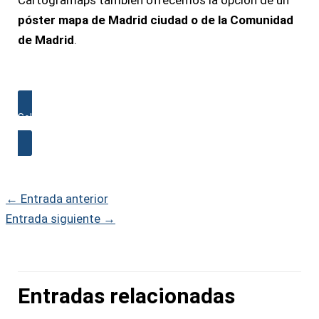
Cartogramaps también ofrecemos la opción de un
póster mapa de Madrid ciudad o de la Comunidad
de Madrid
.
Solicita presupuesto para un
Cuadro mapa de Madrid personalizado
←
Entrada anterior
Entrada siguiente
→
Entradas relacionadas